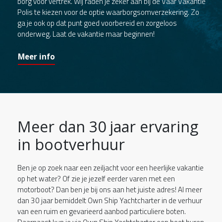
borg voor vertrek. Wij raden je zeker aan bij de Vaar Vakantie
Polis te kiezen voor de optie waarborgsomverzekering. Zo
ga je ook op dat punt goed voorbereid en zorgeloos
onderweg. Laat de vakantie maar beginnen!
Meer info
Meer dan 30 jaar ervaring
in bootverhuur
Ben je op zoek naar een zeiljacht voor een heerlijke vakantie
op het water? Of zie je jezelf eerder varen met een
motorboot? Dan ben je bij ons aan het juiste adres! Al meer
dan 30 jaar bemiddelt Own Ship Yachtcharter in de verhuur
van een ruim en gevarieerd aanbod particuliere boten.