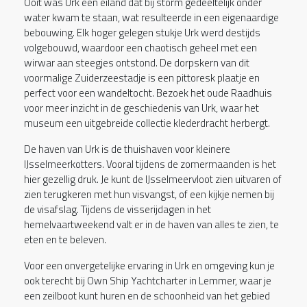
Ooit was Urk een eiland dat bij storm gedeeltelijk onder
water kwam te staan, wat resulteerde in een eigenaardige
bebouwing. Elk hoger gelegen stukje Urk werd destijds
volgebouwd, waardoor een chaotisch geheel met een
wirwar aan steegjes ontstond. De dorpskern van dit
voormalige Zuiderzeestadje is een pittoresk plaatje en
perfect voor een wandeltocht. Bezoek het oude Raadhuis
voor meer inzicht in de geschiedenis van Urk, waar het
museum een uitgebreide collectie klederdracht herbergt.
De haven van Urk is de thuishaven voor kleinere
IJsselmeerkotters. Vooral tijdens de zomermaanden is het
hier gezellig druk. Je kunt de IJsselmeervloot zien uitvaren of
zien terugkeren met hun visvangst, of een kijkje nemen bij
de visafslag. Tijdens de visserijdagen in het
hemelvaartweekend valt er in de haven van alles te zien, te
eten en te beleven.
Voor een onvergetelijke ervaring in Urk en omgeving kun je
ook terecht bij Own Ship Yachtcharter in Lemmer, waar je
een zeilboot kunt huren en de schoonheid van het gebied