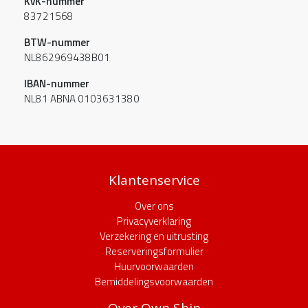
KvK-nummer
83721568
BTW-nummer
NL862969438B01
IBAN-nummer
NL81 ABNA 0103631380
Klantenservice
Over ons
Privacyverklaring
Verzekering en uitrusting
Reserveringsformulier
Huurvoorwaarden
Bemiddelingsvoorwaarden
Over Own Ship