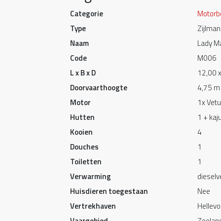
Categorie
Motorb
Type
Zijlman
Naam
Lady Ma
Code
M006
L x B x D
12,00 x
Doorvaarthoogte
4,75 m
Motor
1x Vetu
Hutten
1 + kaju
Kooien
4
Douches
1
Toiletten
1
Verwarming
diesel
Huisdieren toegestaan
Nee
Vertrekhaven
Hellevo
Vaargebied
Zeeland