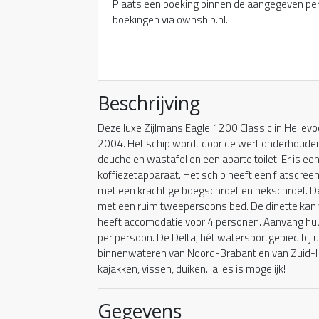
Plaats een boeking binnen de aangegeven pe
boekingen via ownship.nl.
Beschrijving
Deze luxe Zijlmans Eagle 1200 Classic in Hellevoe
2004. Het schip wordt door de werf onderhouden
douche en wastafel en een aparte toilet. Er is e
koffiezetapparaat. Het schip heeft een flatscreen 
met een krachtige boegschroef en hekschroef. De
met een ruim tweepersoons bed. De dinette kan
heeft accomodatie voor 4 personen. Aanvang huur
per persoon. De Delta, hét watersportgebied bij u
binnenwateren van Noord-Brabant en van Zuid-Ho
kajakken, vissen, duiken...alles is mogelijk!
Gegevens