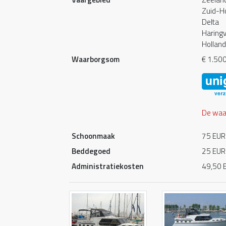
Zuid-H
Delta
Haringv
Holland
Waarborgsom
€ 1.50
De waar
Schoonmaak
75 EUR 
Beddegoed
25 EUR 
Administratiekosten
49,50 E