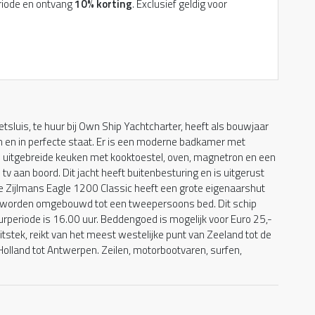
riode en ontvang
10% korting
. Exclusief geldig voor
tsluis, te huur bij Own Ship Yachtcharter, heeft als bouwjaar
 en in perfecte staat. Er is een moderne badkamer met
en uitgebreide keuken met kooktoestel, oven, magnetron en een
tv aan boord. Dit jacht heeft buitenbesturing en is uitgerust
 Zijlmans Eagle 1200 Classic heeft een grote eigenaarshut
 worden omgebouwd tot een tweepersoons bed. Dit schip
periode is 16.00 uur. Beddengoed is mogelijk voor Euro 25,-
itstek, reikt van het meest westelijke punt van Zeeland tot de
lland tot Antwerpen. Zeilen, motorbootvaren, surfen,