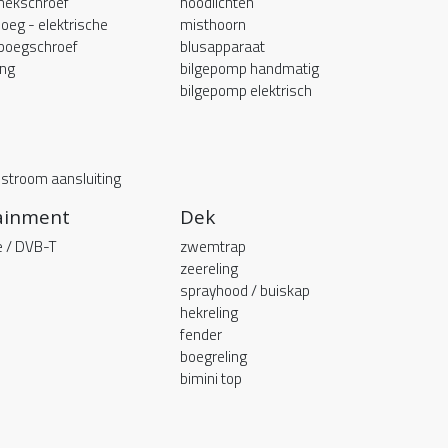
 hekschroef
noodlichten
boeg - elektrische
misthoorn
 boegschroef
blusapparaat
ing
bilgepomp handmatig
bilgepomp elektrisch
stroom aansluiting
ainment
Dek
e / DVB-T
zwemtrap
zeereling
sprayhood / buiskap
hekreling
fender
boegreling
bimini top