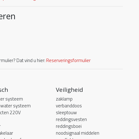
eren
mulier? Dat vind u hier:
Reserveringsformulier
sch
Veiligheid
er systeem
zaklamp
 water systeem
verbanddoos
acten 220V
sleeptouw
reddingsvesten
r
reddingsboei
kelaar
noodsignaal middelen