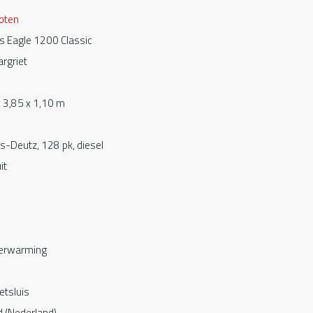
oten
s Eagle 1200 Classic
rgriet
 3,85 x 1,10 m
s-Deutz, 128 pk, diesel
it
verwarming
etsluis
 (Nederland)