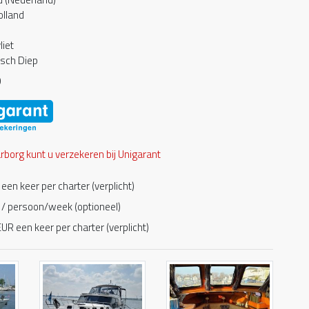
olland
liet
sch Diep
0
borg kunt u verzekeren bij Unigarant
een keer per charter (verplicht)
/ persoon/week (optioneel)
UR een keer per charter (verplicht)