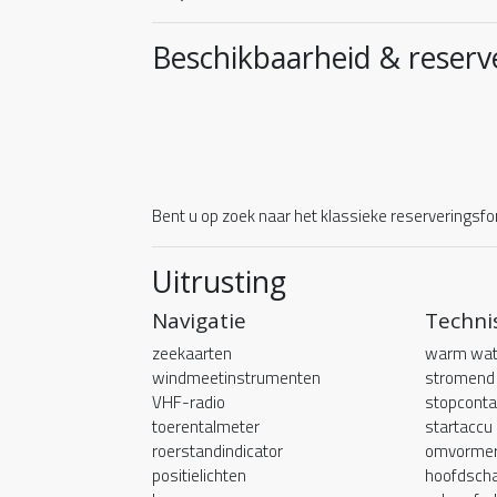
Beschikbaarheid & reserv
Bent u op zoek naar het klassieke reserveringsfor
Uitrusting
Navigatie
Techni
zeekaarten
warm wat
windmeetinstrumenten
stromend
VHF-radio
stopcont
toerentalmeter
startaccu
roerstandindicator
omvorme
positielichten
hoofdscha