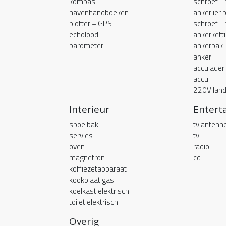
kompas
schroef -
havenhandboeken
ankerlier 
plotter + GPS
schroef -
echolood
ankerkett
barometer
ankerbak
anker
acculader
accu
220V land
Interieur
Entert
spoelbak
tv antenn
servies
tv
oven
radio
magnetron
cd
koffiezetapparaat
kookplaat gas
koelkast elektrisch
toilet elektrisch
Overig