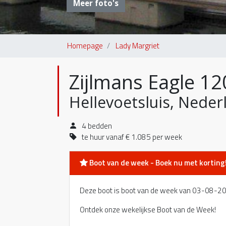
Meer foto's
Homepage
Lady Margriet
Zijlmans Eagle 12
Hellevoetsluis, Neder
4 bedden
te huur vanaf € 1.085 per week
Boot van de week - Boek nu met korting
Deze boot is boot van de week van 03-08-
Ontdek onze wekelijkse Boot van de Week!