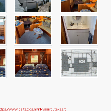
ttps://www.deltagids.nl/nl/vaarroutekaart