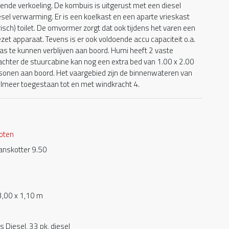
nde verkoeling. De kombuis is uitgerust met een diesel
el verwarming. Er is een koelkast en een aparte vrieskast
risch) toilet. De omvormer zorgt dat ook tijdens het varen een
zet apparaat. Tevens is er ook voldoende accu capaciteit o.a.
s te kunnen verblijven aan boord. Humi heeft 2 vaste
achter de stuurcabine kan nog een extra bed van 1.00 x 2.00
onen aan boord. Het vaargebied zijn de binnenwateren van
selmeer toegestaan tot en met windkracht 4.
oten
nskotter 9.50
3,00 x 1,10 m
s Diesel, 33 pk, diesel