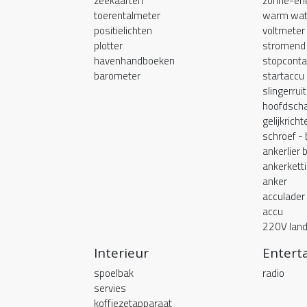
zeekaarten
zonne-ene
toerentalmeter
warm wat
positielichten
voltmeter
plotter
stromend
havenhandboeken
stopcont
barometer
startaccu
slingerruit
hoofdscha
gelijkricht
schroef -
ankerlier 
ankerkett
anker
acculader
accu
220V land
Interieur
Entert
spoelbak
radio
servies
koffiezetapparaat