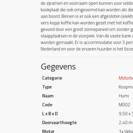
de zijramen en voorraam open kunnen voor voldoe
kookplaat die ook omgevormd kan worden als dies
aan boord. Binnen is er ook een afgesloten (elekt
vers kopje koffie kan worden gezet met het koffie
gevoed door een groot zonnepaneel om zonder ga
slaapplaatsen in de voorpiek. Van de vaste bank 
worden gemaakt. Er is accommodatie voor 3 pers
Nederland en voor de ervaren huurder is het IJs
Gegevens
Categorie
Motorb
Type
Koopma
Naam
Humi
Code
M002
L x B x D
9,50 x 
Doorvaarthoogte
2,40 m
Motor
1x Vetu