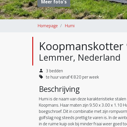
Meer foto's
Homepage
Humi
Koopmanskotter 
Lemmer, Nederland
3 bedden
te huur vanaf € 820 per week
Beschrijving
Humi is de naam van deze karakteristieke stale
Koopmans. Haar maten zijn 9.50 x 3.00 x 1.10 Hu
boegschroef. Dit in combinatie met zijn rompvorm
golfslag nog steeds prettig te varen is. In de wi
in de ruime kuip ook bij minder fraai weer goed t