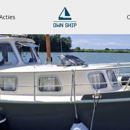
Acties
C