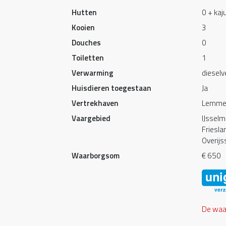
Hutten
0 + kaju
Kooien
3
Douches
0
Toiletten
1
Verwarming
diesel
Huisdieren toegestaan
Ja
Vertrekhaven
Lemme
Vaargebied
IJssel
Friesla
Overijs
Waarborgsom
€ 650
De waar