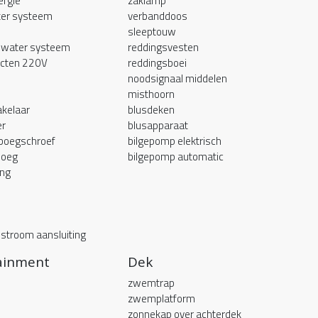
rgie
zaklamp
er systeem
verbanddoos
sleeptouw
 water systeem
reddingsvesten
acten 220V
reddingsboei
noodsignaal middelen
misthoorn
kelaar
blusdeken
er
blusapparaat
 boegschroef
bilgepomp elektrisch
boeg
bilgepomp automatic
ing
stroom aansluiting
ainment
Dek
zwemtrap
zwemplatform
zonnekap over achterdek