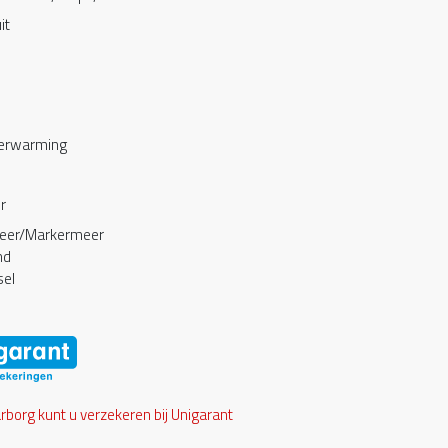
it
verwarming
r
meer/Markermeer
nd
sel
borg kunt u verzekeren bij Unigarant