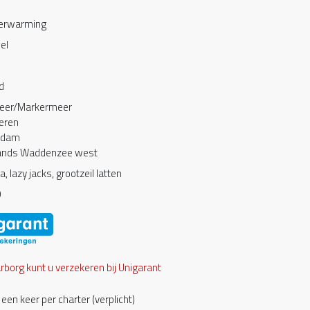
verwarming
el
d
meer/Markermeer
eren
rdam
ands Waddenzee west
, lazy jacks, grootzeil latten
0
borg kunt u verzekeren bij Unigarant
een keer per charter (verplicht)