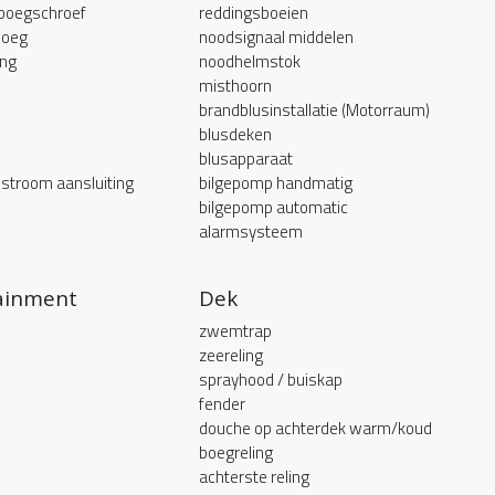
 boegschroef
reddingsboeien
boeg
noodsignaal middelen
ing
noodhelmstok
misthoorn
brandblusinstallatie (Motorraum)
blusdeken
blusapparaat
stroom aansluiting
bilgepomp handmatig
bilgepomp automatic
alarmsysteem
ainment
Dek
zwemtrap
zeereling
sprayhood / buiskap
fender
douche op achterdek warm/koud
boegreling
achterste reling