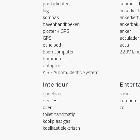
positielichten
schroef -
log
ankerlier 
kompas
ankerkett
havenhandboeken
ankerbak
plotter + GPS
anker
GPS
acculader
echolood
accu
boordcomputer
220V land
barometer
autopilot
AIS - Autom. Identif. System
Interieur
Entert
spoelbak
radio
servies
computer
oven
cd
toilet handmatig
kookplaat gas
koelkast elektrisch