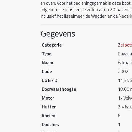
en oven. Voor het bedieningsgemak is deze boot 
rolgenua. De mast en de zeilen zijn in 2024 ver
inclusief het IJsselmeer, de Wadden en de Neder
Gegevens
Categorie
Zeilbot
Type
Bavaria
Naam
Falmari
Code
Z002
L x B x D
11,35 x
Doorvaarthoogte
18,00 
Motor
1x Volv
Hutten
3 + kaju
Kooien
6
Douches
1