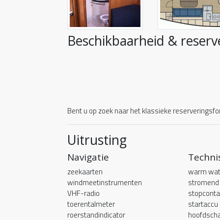
Beschikbaarheid & reserv
Bent u op zoek naar het klassieke reserveringsfor
Uitrusting
Navigatie
Techni
zeekaarten
warm wat
windmeetinstrumenten
stromend
VHF-radio
stopcont
toerentalmeter
startaccu
roerstandindicator
hoofdscha