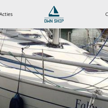
Acties
C