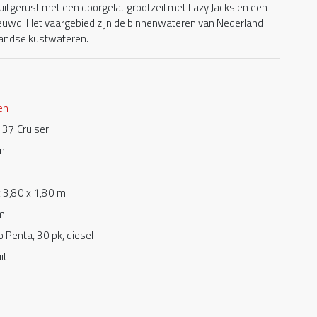
uitgerust met een doorgelat grootzeil met Lazy Jacks en een
nieuwd. Het vaargebied zijn de binnenwateren van Nederland
landse kustwateren.
en
 37 Cruiser
n
 3,80 x 1,80 m
m
o Penta, 30 pk, diesel
it