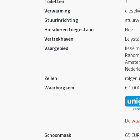
Toiletten
1
Verwarming
diesel
Stuurinrichting
stuurwi
Huisdieren toegestaan
Nee
Vertrekhaven
Lelysta
Vaargebied
IJssel
Randm
Amste
Nederl
Zeilen
rolgenua
Waarborgsom
€ 1.00
De waar
Schoonmaak
65 EUR 