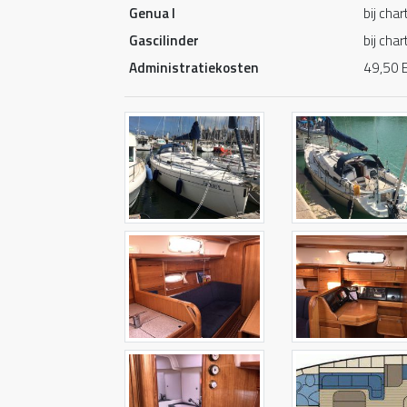
Genua I
bij cha
Gascilinder
bij cha
Administratiekosten
49,50 E