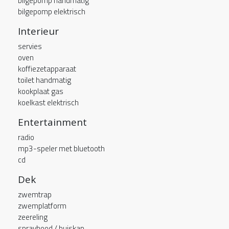
bilgepomp handmatig
bilgepomp elektrisch
Interieur
servies
oven
koffiezetapparaat
toilet handmatig
kookplaat gas
koelkast elektrisch
Entertainment
radio
mp3-speler met bluetooth
cd
Dek
zwemtrap
zwemplatform
zeereling
sprayhood / buiskap