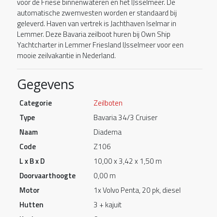
voor de Friese binnenwateren en het IJsselmeer. De
automatische zwemvesten worden er standaard bij
geleverd. Haven van vertrek is Jachthaven Iselmar in
Lemmer. Deze Bavaria zeilboot huren bij Own Ship
Yachtcharter in Lemmer Friesland IJsselmeer voor een
mooie zeilvakantie in Nederland.
Gegevens
Categorie
Zeilboten
Type
Bavaria 34/3 Cruiser
Naam
Diadema
Code
Z106
L x B x D
10,00 x 3,42 x 1,50 m
Doorvaarthoogte
0,00 m
Motor
1x Volvo Penta, 20 pk, diesel
Hutten
3 + kajuit