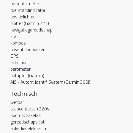
toerentalmeter
roerstandindicator
positielichten
plotter (Garmin 721)
navigatiegereedschap
log
kompas
havenhandboeken
GPS
echolood
barometer
autopilot (Garmin)
AIS - Autom. Identif. System (Garmin 300i)
Technisch
wetbar
stopcontacten 220V
hoofdschakelaar
gereedschapskist
ankerlier elektrisch