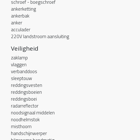
schroef - boegschroef
ankerketting
ankerbak
anker
acculader
220V landstroom aansluiting
Veiligheid
zaklamp
vlaggen
verbanddoos
sleeptouw
reddingsvesten
reddingsboeien
reddingsboei
radarreflector
noodsignaal middelen
noodhelmstok
misthoorn
handschijnwerper