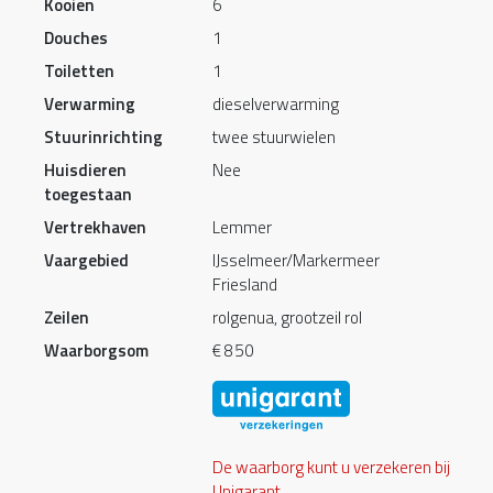
Kooien
6
Douches
1
Toiletten
1
Verwarming
dieselverwarming
Stuurinrichting
twee stuurwielen
Huisdieren
Nee
toegestaan
Vertrekhaven
Lemmer
Vaargebied
IJsselmeer/Markermeer
Friesland
Zeilen
rolgenua, grootzeil rol
Waarborgsom
€ 850
De waarborg kunt u verzekeren bij
Unigarant