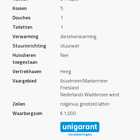
Kooien
5
Douches
1
Toiletten
1
Verwarming
dieselverwarming
Stuurinrichting
stuurwiel
Huisdieren
Nee
toegestaan
Vertrekhaven
Heeg
Vaargebied
IJsselmeer/Markermeer
Friesland
Nederlands Waddenzee west
Zeilen
rolgenua, grootzeil latten
Waarborgsom
€ 1.000