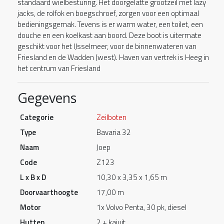
standaard wielbesturing. Het doorgelatte grootzeil met lazy
jacks, de rolfok en boegschroef, zorgen voor een optimaal
bedieningsgemak. Tevens is er warm water, een toilet, een
douche en een koelkast aan boord. Deze boot is uitermate
geschikt voor het IJsselmeer, voor de binnenwateren van
Friesland en de Wadden (west). Haven van vertrek is Heeg in
het centrum van Friesland
Gegevens
Categorie
Zeilboten
Type
Bavaria 32
Naam
Joep
Code
Z123
L x B x D
10,30 x 3,35 x 1,65 m
Doorvaarthoogte
17,00 m
Motor
1x Volvo Penta, 30 pk, diesel
Hutten
2 + kajuit