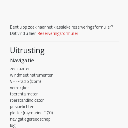
Bent u op zoek naar het klassieke reserveringsformulier?
Dat vind u hier:
Reserveringsformulier
Uitrusting
Navigatie
zeekaarten
windmeetinstrumenten
VHF-radio (Icom)
verrekijker
toerentalmeter
roerstandindicator
positielichten
plotter (raymarine C 70)
navigatiegereedschap
log