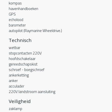
kompas
havenhandboeken
GPS
echolood
barometer
autopilot (Raymarine Wheeldrive.)
Technisch
wetbar
stopcontacten 220V
hoofdschakelaar
gereedschapskist
schroef - boegschroef
ankerketting
anker
acculader
220V landstroom aansluiting
Veiligheid
zaklamp