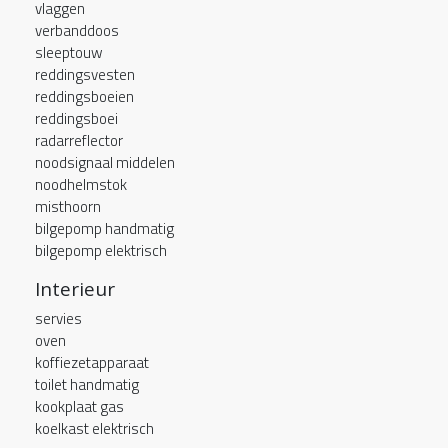
vlaggen
verbanddoos
sleeptouw
reddingsvesten
reddingsboeien
reddingsboei
radarreflector
noodsignaal middelen
noodhelmstok
misthoorn
bilgepomp handmatig
bilgepomp elektrisch
Interieur
servies
oven
koffiezetapparaat
toilet handmatig
kookplaat gas
koelkast elektrisch