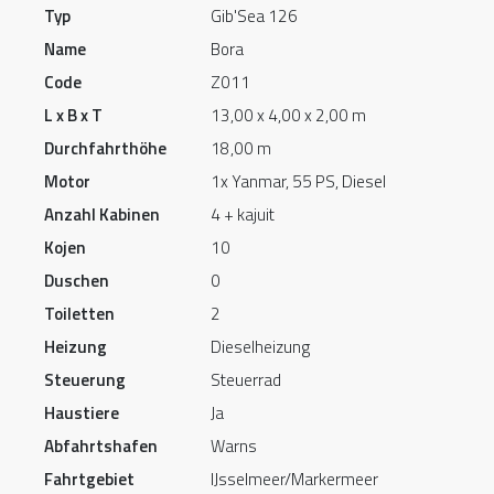
Typ
Gib'Sea 126
Name
Bora
Code
Z011
L x B x T
13,00 x 4,00 x 2,00 m
Durchfahrthöhe
18,00 m
Motor
1x Yanmar, 55 PS, Diesel
Anzahl Kabinen
4 + kajuit
Kojen
10
Duschen
0
Toiletten
2
Heizung
Dieselheizung
Steuerung
Steuerrad
Haustiere
Ja
Abfahrtshafen
Warns
Fahrtgebiet
IJsselmeer/Markermeer