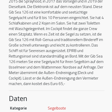
2015 die Sprayhood, in 2017 das Vorsegel und in 2019 der
Dieseltank. Die Elektronik ist auf dem neusten Stand. Diese
Gib Sea 126 ist eine komfortable und seetüchtige
Segelyacht und für 8 bis 10 Personen eingerichtet. Sie hat 4
Schlafkabinen und 2 Kojen im Salon. Sie hat zwei Toiletten
mit Waschgelegenheit. Im Cockpit findet die ganze Crew
einen Sitzplatz. Wenn es Zeit ist die Segel zu setzen, ist die
Gib Sea 126 mit Roll-Genua und traditionellem Bindereff im
Große schnell unterwegs und leicht zu kontrollieren. Das
Schiff ist für Seereisen ausgerüstet. EPIRB und
Rettungsinsel sind standardmäßig an Bord. Mit der Gib Sea
126 mieten Sie eine Segelyacht für Ihren Segeltörn auf dem
IJsselmeer und dem Wattenmeer. Nordsee auf Anfrage. Der
Mieter übernimmt die Außen-Endreinigung (Deck und
Cockpit). Lässt er die Außen-Endreinigung den Vermieter
machen, dann kostet dies Euro 65,-
Daten
Kategorie
Segelboote