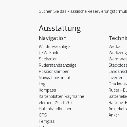
Suchen Sie das klassische Reservierungsformular
Ausstattung
Navigation
Techni
Windmessanlage
Wetbar
UKW-Funk
Werkzeug
Seekarten
Warmwas
Ruderstandsanzeige
Steckdos
Positionslampen
Landansc
Navigationslineal
Inverter
Log
Druckwas
Kompass
Ruder - B
Kartenplotter (Raymarine
Batteriel
element 7s 2026)
Batterie-
Hafenhandbücher
Ankerkett
GPS
Anker
Fernglas