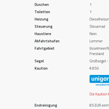
Duschen
1
Toiletten
1
Heizung
Dieselheizu
Steuerung
Steuerrad
Haustiere
Nein
Abfahrtshafen
Lemmer
Fahrtgebiet
IJsselmeer/
Friesland
Segel
Großsegel - 
Kaution
€ 850
Die Kaution 
Endreinigung
85 EUR einma